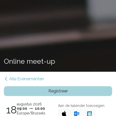
Online meet-up
Alle Evenementen
Registreer
augustus 2026
Aan de kalender toevoegen:
18
09:00
10:00
Europe/Brussels