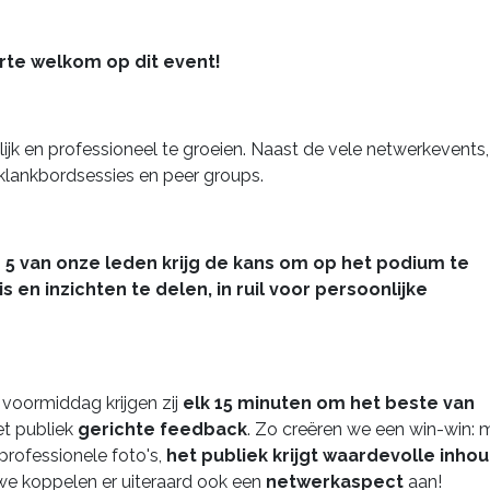
arte welkom op dit event!
jk en professioneel te groeien. Naast de vele netwerkevents,
klankbordsessies en peer groups.
:
5 van onze leden krijg de kans om op het podium te
 en inzichten te delen, in ruil voor persoonlijke
e voormiddag krijgen zij
elk 15 minuten om het beste van
et publiek
gerichte feedback
. Zo creëren we een win-win: m
professionele foto's,
het publiek krijgt waardevolle inho
 we koppelen er uiteraard ook een
netwerkaspect
aan!