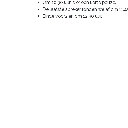
Om 10.30 uur is er een korte pauze.
De laatste spreker ronden we af om 11.45
Einde voorzien om 12.30 uur.
De locatie
We zijn voor dit event te gast bij
Interieur 
Denderleeuw.
Onze sprekers
Deze worden later geselecteerd en hier aang
Wil jij hier graag bij zijn én sta je ervoor o
sprekers? Dan ontvangen we je graag op vri